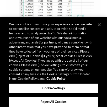
We use cookies to improve your experience on our website,
to personalize content and ads, to provide social media
features and to analyze our traffic. We share information
about your use of our website with our social media,
advertising and analytics partners, who may combine it with
other information that you have provided to them or that
they have collected from your use of their services. Please
click [Reject All Cookies] if you reject all cookies. Please click
[Accept All Cookies] if you agree with the use of all of our
cookies. Please click [Cookie Settings] to customize your
cookie settings on our website. You can withdraw your
測定データフォーマット
consent at any time via the Cookie Settings button located
in our Cookie Policy page.
Cookie Policy
Cookie Settings
Reject All Cookies