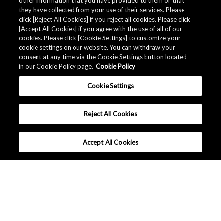
other information that you have provided to them or that
they have collected from your use of their services. Please
click [Reject All Cookies] if you reject all cookies. Please click
[Accept All Cookies] if you agree with the use of all of our
高精度
cookies. Please click [Cookie Settings] to customize your
3D 磁传感器
cookie settings on our website. You can withdraw your
consent at any time via the Cookie Settings button located
in our Cookie Policy page.
Cookie Policy
AK09940A
产品详情
Cookie Settings
Reject All Cookies
Accept All Cookies
中国 - 中文