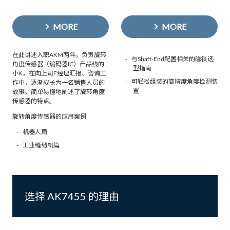
MORE
MORE
在此讲述入职AKM两年，负责旋转
与Shaft-End配置相关的磁铁选
角度传感器（编码器IC）产品线的
型指南
小K，在向上司F经理汇报、咨询工
可轻松组装的高精度角度检测装
作中，逐渐成长为一名销售人员的
置
故事。简单易懂地阐述了旋转角度
传感器的特点。
旋转角度传感器的应用案例
机器人篇
工业缝纫机篇
选择 AK7455 的理由