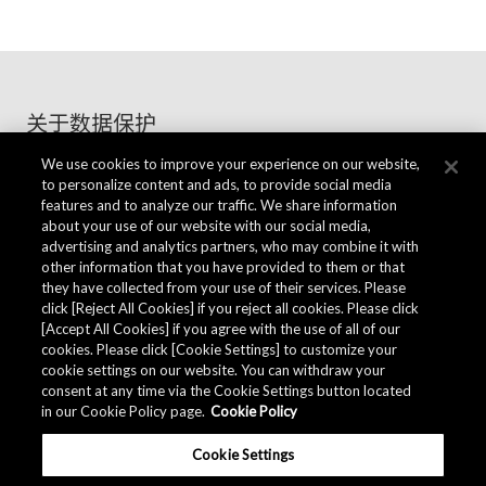
关于数据保护
We use cookies to improve your experience on our website,
to personalize content and ads, to provide social media
features and to analyze our traffic. We share information
隐私保护原则
about your use of our website with our social media,
advertising and analytics partners, who may combine it with
other information that you have provided to them or that
they have collected from your use of their services. Please
Cookie政策
click [Reject All Cookies] if you reject all cookies. Please click
[Accept All Cookies] if you agree with the use of all of our
cookies. Please click [Cookie Settings] to customize your
信息安全政策
cookie settings on our website. You can withdraw your
consent at any time via the Cookie Settings button located
in our Cookie Policy page.
Cookie Policy
社交平台运营政策
Cookie Settings