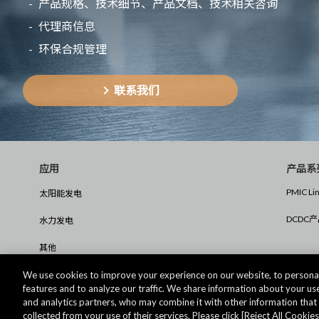
产品规格、技术细节、产品文档、技术相关咨询
代理商信息
环保合规管理
联系我们
应用
产品系
PMIC Li
太阳能发电
DCDC
水力发电
其他
We use cookies to improve your experience on our website, to personal
features and to analyze our traffic. We share information about your use
and analytics partners, who may combine it with other information tha
collected from your use of their services. Please click [Reject All Cookies]