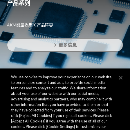
产品系列
AKM能量收集IC产品阵容
更多信息
We use cookies to improve your experience on our website,
to personalize content and ads, to provide social media
features and to analyze our traffic. We share information
about your use of our website with our social media,
advertising and analytics partners, who may combine it with
other information that you have provided to them or that
they have collected from your use of their services. Please
click [Reject All Cookies] if you reject all cookies. Please click
[Accept All Cookies] if you agree with the use of all of our
cookies. Please click [Cookie Settings] to customize your