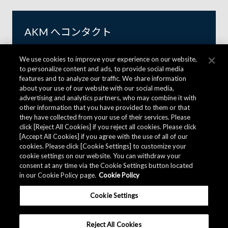
AKM へコンタクト
We use cookies to improve your experience on our website,
to personalize content and ads, to provide social media
「オーディオ & ボイス DSP」に関するお問い合わせ
features and to analyze our traffic. We share information
about your use of our website with our social media,
advertising and analytics partners, who may combine it with
製品やサンプル、評価ボードの見積り、購入、販売代理
other information that you have provided to them or that
店の紹介、製品仕様や技術内容、製品に関する資料、技
they have collected from your use of their services. Please
術的な質問、環境基準適合など
click [Reject All Cookies] if you reject all cookies. Please click
[Accept All Cookies] if you agree with the use of all of our
専用フォームに必要事項を記入の上、送信してくださ
cookies. Please click [Cookie Settings] to customize your
い。
cookie settings on our website. You can withdraw your
consent at any time via the Cookie Settings button located
in our Cookie Policy page.
Cookie Policy
AKM へコンタクト
Cookie Settings
Reject All Cookies