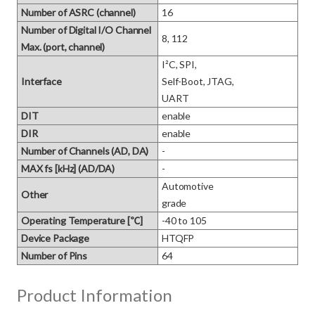
Number of ASRC (channel)
16
Number of Digital I/O Channel
8, 112
Max. (port, channel)
I²C, SPI, 

Interface
Self-Boot, JTAG, 

UART
DIT
enable
DIR
enable
Number of Channels (AD, DA)
-
MAX fs [kHz] (AD/DA)
-
Automotive

Other
grade
Operating Temperature [℃]
-40 to 105
Device Package
HTQFP
Number of Pins
64
Product Information