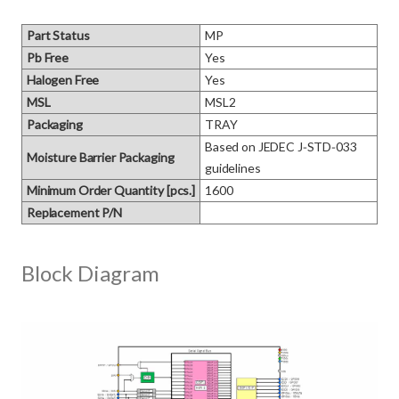
Part Status
MP
Pb Free
Yes
Halogen Free
Yes
MSL
MSL2
Packaging
TRAY
Based on JEDEC J‑STD‑033 
Moisture Barrier Packaging
guidelines
Minimum Order Quantity [pcs.]
1600
Replacement P/N
Block Diagram