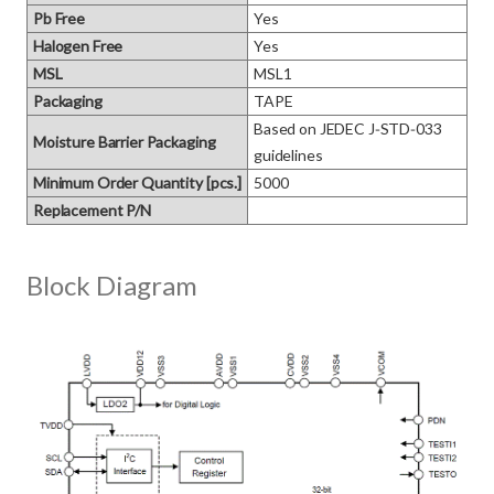
Pb Free
Yes
Halogen Free
Yes
MSL
MSL1
Packaging
TAPE
Based on JEDEC J‑STD‑033 
Moisture Barrier Packaging
guidelines
Minimum Order Quantity [pcs.]
5000
Replacement P/N
Block Diagram