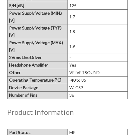
S/N [dB]
125
Power Supply Voltage (MIN.)
1.7
[V]
Power Supply Voltage (TYP.)
1.8
[V]
Power Supply Voltage (MAX.)
1.9
[V]
2Vrms Line Driver
-
Headphone Amplifier
Yes
Other
VELVETSOUND
Operating Temperature [℃]
-40 to 85
Device Package
WLCSP
Number of Pins
36
Product Information
Part Status
MP