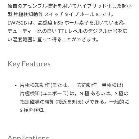
独自のアセンブル技術を用いてハイブリッド化した超小
型 片極検知動作 スイッチタイプ ホール IC です。
EW752B は、高感度 InSb ホール素子を用いている為、
デューディー比の良い TTL レベルのデジタル信号を広
い温度範囲に亘って得ることができます。
Key Features
片極検知動作 (または、一方向動作，単極検出)
片極検知 (ユニポーラ) は，N 極 あるいは、S 極の
指定磁場の検知 (接近を知る) ができる。一般的に
S 極を検知。
Applications