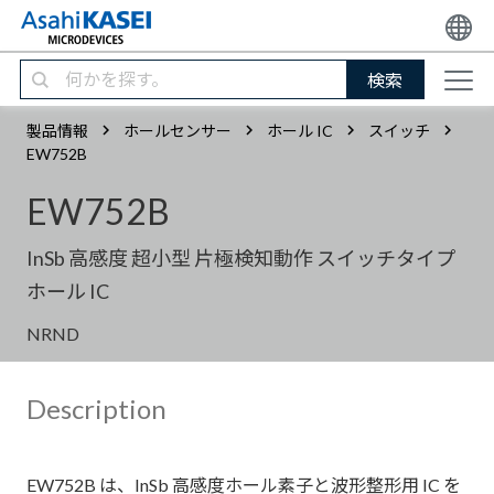
検索
製品情報
ホールセンサー
ホール IC
スイッチ
EW752B
EW752B
InSb 高感度 超小型 片極検知動作 スイッチタイプ
ホール IC
NRND
Description
EW752B は、InSb 高感度ホール素子と波形整形用 IC を