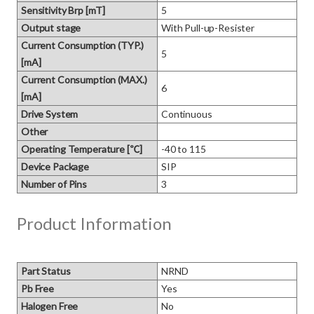
Sensitivity Brp [mT]
5
Output stage
With Pull-up-Resister
Current Consumption (TYP.)
5
[mA]
Current Consumption (MAX.)
6
[mA]
Drive System
Continuous
Other
Operating Temperature [℃]
-40 to 115
Device Package
SIP
Number of Pins
3
Product Information
Part Status
NRND
Pb Free
Yes
Halogen Free
No