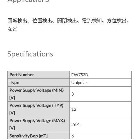
回転検出、位置検出、開閉検出、電流検知、方位検出、
Specifications
Part Number
EW752B
Type
Unipolar
Power Supply Voltage (MIN.)
3
[V]
Power Supply Voltage (TYP.)
12
[V]
Power Supply Voltage (MAX.)
26.4
[V]
Sensitivity Bop [mT]
6