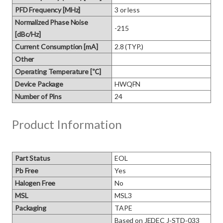
PFD Frequency [MHz]
3 or less
Normalized Phase Noise
-215
[dBc/Hz]
Current Consumption [mA]
2.8 (TYP.)
Other
Operating Temperature [℃]
Device Package
HWQFN
Number of Pins
24
Product Information
Part Status
EOL
Pb Free
Yes
Halogen Free
No
MSL
MSL3
Packaging
TAPE
Based on JEDEC J‑STD‑033 