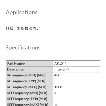
Applications
Specifications
Part Number
AK1544
Description
Integer-N
RF Frequency (MIN.) [MHz]
400
RF Frequency (TYP.) [MHz]
RF Frequency (MAX.) [MHz]
1300
REF Frequency (MIN.) [MHz]
4
REF Frequency (TYP.) [MHz]
REF Frequency (MAX.) [MHz]
40