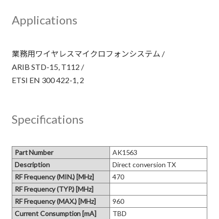
Applications
業務用ワイヤレスマイクロフォンシステム /
ARIB STD-15, T112 /
Specifications
Part Number
AK1563
Description
Direct conversion TX
RF Frequency (MIN.) [MHz]
470
RF Frequency (TYP.) [MHz]
RF Frequency (MAX.) [MHz]
960
Current Consumption [mA]
TBD