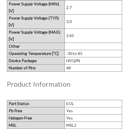
Power Supply Voltage (MIN.)
2.7
[V]
Power Supply Voltage (TYP.)
3.0
[V]
Power Supply Voltage (MAX.)
3.45
[V]
Other
Operating Temperature [℃]
-30 to 85
Device Package
HVQFN
Number of Pins
48
Product Information
Part Status
EOL
Pb Free
Yes
Halogen Free
Yes
MSL
MSL2