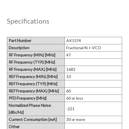
Specifications
Part Number
AK1574
Description
Fractional-N + VCO
RF Frequency (MIN.) [MHz]
47
RF Frequency (TYP.) [MHz]
RF Frequency (MAX.) [MHz]
1682
REF Frequency (MIN.) [MHz]
10
REF Frequency (TYP.) [MHz]
REF Frequency (MAX.) [MHz]
60
PFD Frequency [MHz]
60 or less
Normalized Phase Noise
-221
[dBc/Hz]
Current Consumption [mA]
30 or more
Other