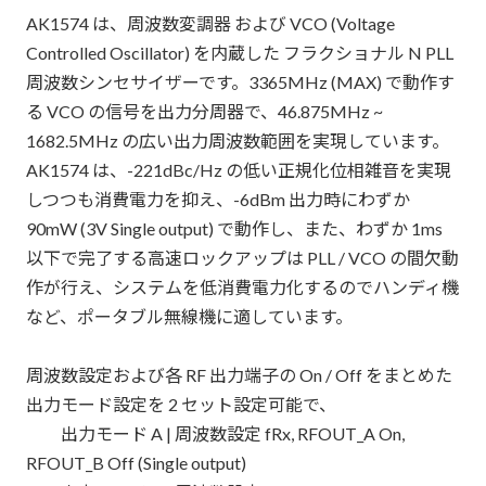
AK1574 は、周波数変調器 および VCO (Voltage
Controlled Oscillator) を内蔵した フラクショナル N PLL
周波数シンセサイザーです。3365MHz (MAX) で動作す
る VCO の信号を出力分周器で、46.875MHz ~
1682.5MHz の広い出力周波数範囲を実現しています。
AK1574 は、-221dBc/Hz の低い正規化位相雑音を実現
しつつも消費電力を抑え、-6dBm 出力時にわずか
90mW (3V Single output) で動作し、また、わずか 1ms
以下で完了する高速ロックアップは PLL / VCO の間欠動
作が行え、システムを低消費電力化するのでハンディ機
など、ポータブル無線機に適しています。
周波数設定および各 RF 出力端子の On / Off をまとめた
出力モード設定を 2 セット設定可能で、
出力モード A | 周波数設定 fRx, RFOUT_A On,
RFOUT_B Off (Single output)