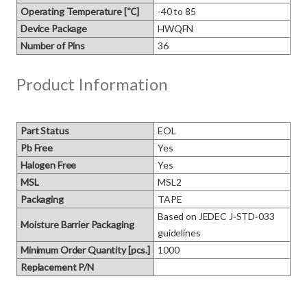
Operating Temperature [℃]
-40 to 85
Device Package
HWQFN
Number of Pins
36
Product Information
Part Status
EOL
Pb Free
Yes
Halogen Free
Yes
MSL
MSL2
Packaging
TAPE
Based on JEDEC J‑STD‑033 
Moisture Barrier Packaging
guidelines
Minimum Order Quantity [pcs.]
1000
Replacement P/N