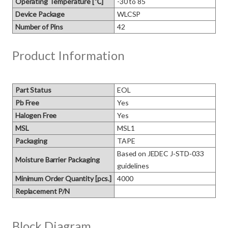
Operating Temperature [℃]
-30 to 85
Device Package
WLCSP
Number of Pins
42
Product Information
Part Status
EOL
Pb Free
Yes
Halogen Free
Yes
MSL
MSL1
Packaging
TAPE
Based on JEDEC J‑STD‑033 
Moisture Barrier Packaging
guidelines
Minimum Order Quantity [pcs.]
4000
Replacement P/N
Block Diagram