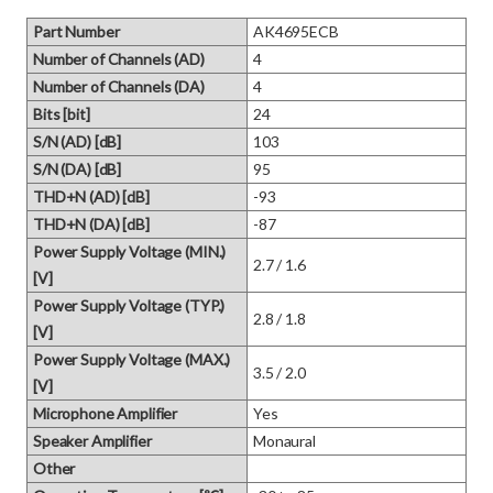
Part Number
AK4695ECB
Number of Channels (AD)
4
Number of Channels (DA)
4
Bits [bit]
24
S/N (AD) [dB]
103
S/N (DA) [dB]
95
THD+N (AD) [dB]
-93
THD+N (DA) [dB]
-87
Power Supply Voltage (MIN.)
2.7 / 1.6
[V]
Power Supply Voltage (TYP.)
2.8 / 1.8
[V]
Power Supply Voltage (MAX.)
3.5 / 2.0
[V]
Microphone Amplifier
Yes
Speaker Amplifier
Monaural
Other