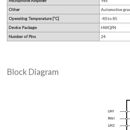
Microphone Amplifier
Yes
Other
Automotive gra
Operating Temperature [℃]
-40 to 85
Device Package
HWQFN
Number of Pins
24
Block Diagram