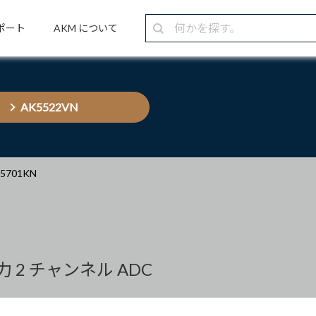
ポート
AKM について
AK5522VN
K5701KN
力 2 チャンネル ADC