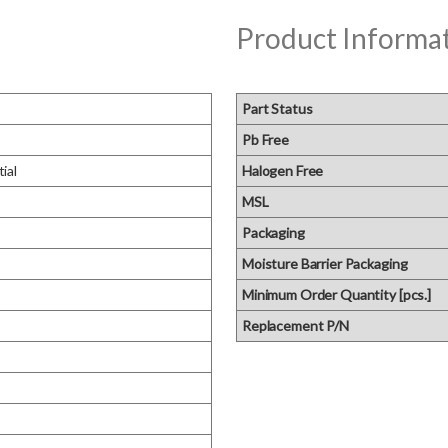
Product Informa
Part Status
Pb Free
tial
Halogen Free
MSL
Packaging
Moisture Barrier Packaging
Minimum Order Quantity [pcs.]
Replacement P/N