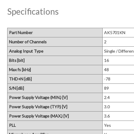
Specifications
Part Number
AK5701KN
Number of Channels
2
Analog Input Type
Single / Differen
Bits [bit]
16
Max fs [kHz]
48
THD+N [dB]
-78
S/N [dB]
89
Power Supply Voltage (MIN.) [V]
2.4
Power Supply Voltage (TYP.) [V]
3.0
Power Supply Voltage (MAX.) [V]
3.6
PLL
Yes