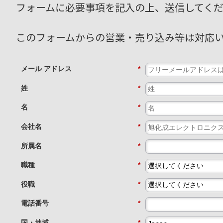
フォームに必要事項を記入の上、送信してくだ
このフォームからの営業・売り込み等は対応
メール アドレス
*
姓
*
名
*
会社名
*
所属名
*
職種
*
役職
*
電話番号
*
国・地域
*