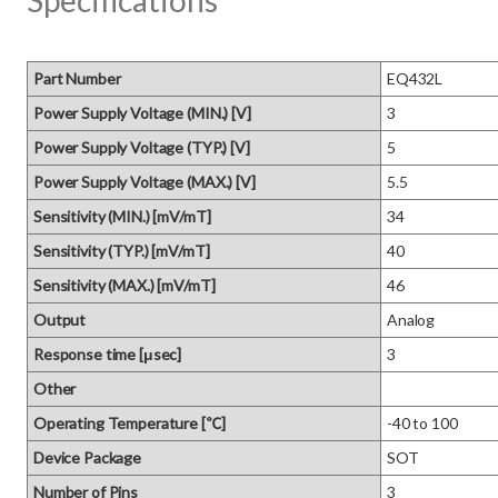
Specifications
Part Number
EQ432L
Power Supply Voltage (MIN.) [V]
3
Power Supply Voltage (TYP.) [V]
5
Power Supply Voltage (MAX.) [V]
5.5
Sensitivity (MIN.) [mV/mT]
34
Sensitivity (TYP.) [mV/mT]
40
Sensitivity (MAX.) [mV/mT]
46
Output
Analog
Response time [μsec]
3
Other
Operating Temperature [℃]
-40 to 100
Device Package
SOT
Number of Pins
3