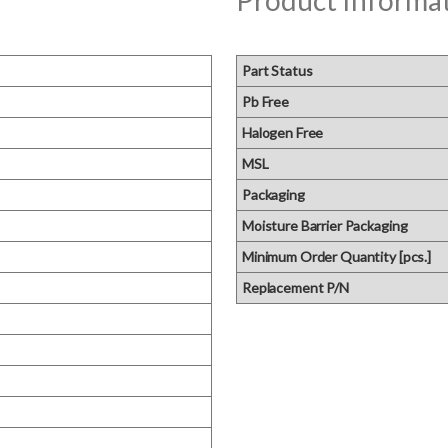
Product Informa
Part Status
Pb Free
Halogen Free
MSL
Packaging
Moisture Barrier Packaging
Minimum Order Quantity [pcs.]
Replacement P/N