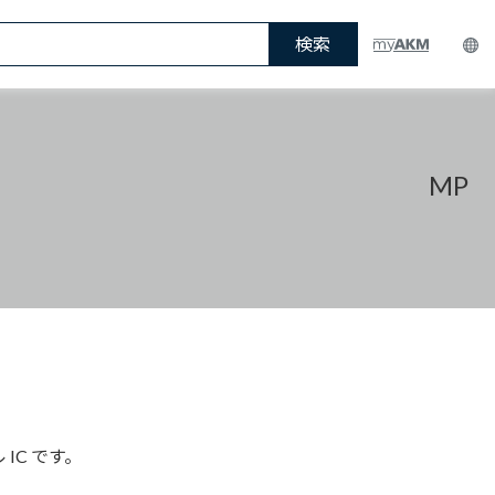
検索
MP
IC です。