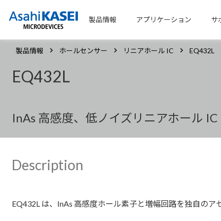
製品情報
アプリケーション
サ
製品情報
ホールセンサー
リニアホール IC
EQ432L
EQ432L
InAs 高感度、低ノイズリニアホール IC
Description
EQ432L は、InAs 高感度ホール素子と増幅回路を独自