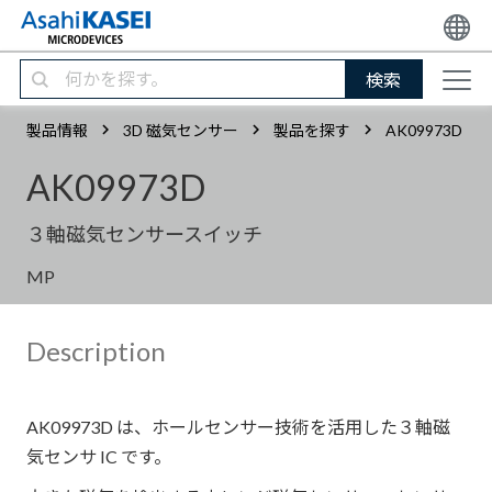
検索
製品情報
3D 磁気センサー
製品を探す
AK09973D
AK09973D
３軸磁気センサースイッチ
MP
Description
AK09973D は、ホールセンサー技術を活用した３軸磁
気センサ IC です。