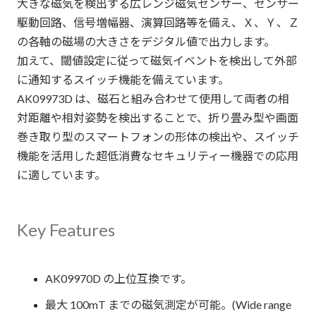
大きな磁気を検出する広レンジ磁気センサー、センサー
駆動回路、信号増幅器、演算回路等を備え、Ｘ、Ｙ、Ｚ
の各軸の磁場の大きさをデジタル値で出力します。
加えて、閾値設定に従って磁気イベントを検出して外部
に通知するスイッチ機能を備えています。
AK09973D は、磁石と組み合わせて使用して両者の相
対距離や相対姿勢を検出することで、折り畳み型や画面
巻き取り型のスマートフォンの形体の検出や、スイッチ
機能を活用した超低消費なセキュリティー機器での応用
に適しています。
Key Features
AK09970D の上位互換です。
最大 100mT までの磁気測定が可能。(Wide range