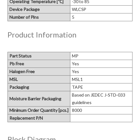
Operating Temperature [℃]
-30 to 85
Device Package
WLCSP
Number of Pins
5
Product Information
Part Status
MP
Pb Free
Yes
Halogen Free
Yes
MSL
MSL1
Packaging
TAPE
Based on JEDEC J‑STD‑033 
Moisture Barrier Packaging
guidelines
Minimum Order Quantity [pcs.]
8000
Replacement P/N
Block Diagram