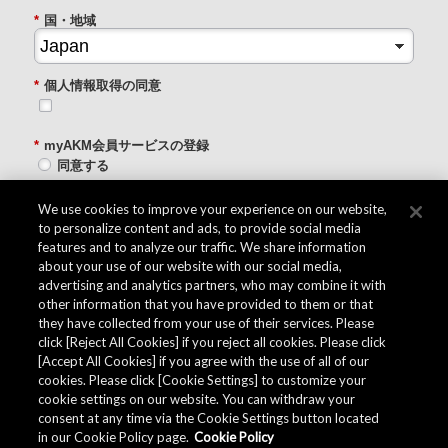
*
国・地域
*
個人情報取得の同意
*
myAKM会員サービスの登録
同意する
同意しない
We use cookies to improve your experience on our website,
to personalize content and ads, to provide social media
送信する
features and to analyze our traffic. We share information
about your use of our website with our social media,
advertising and analytics partners, who may combine it with
other information that you have provided to them or that
品質データ
they have collected from your use of their services. Please
click [Reject All Cookies] if you reject all cookies. Please click
[Accept All Cookies] if you agree with the use of all of our
cookies. Please click [Cookie Settings] to customize your
AKM グループでは
品質データ
を用意しています。
cookie settings on our website. You can withdraw your
consent at any time via the Cookie Settings button located
in our Cookie Policy page.
Cookie Policy