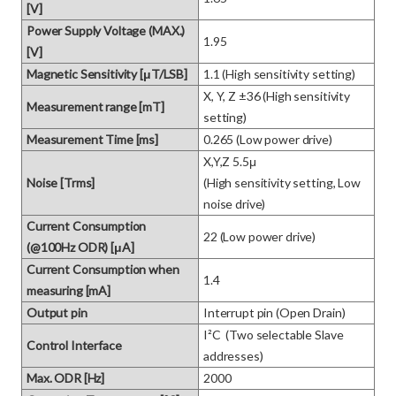
[V]
Power Supply Voltage (MAX.)
1.95
[V]
Magnetic Sensitivity [μT/LSB]
1.1 (High sensitivity setting)
X, Y, Z ±36 (High sensitivity 
Measurement range [mT]
setting)
Measurement Time [ms]
0.265 (Low power drive)
X,Y,Z 5.5μ

Noise [Trms]
(High sensitivity setting, Low 
noise drive)
Current Consumption
22 (Low power drive)
(@100Hz ODR) [μA]
Current Consumption when
1.4
measuring [mA]
Output pin
Interrupt pin (Open Drain)
I²C  (Two selectable Slave 
Control Interface
addresses)
Max. ODR [Hz]
2000