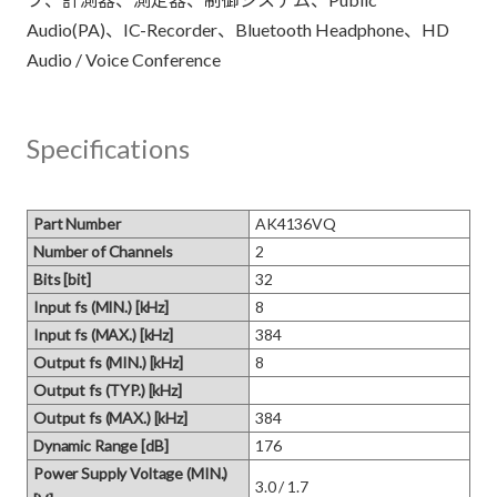
Audio(PA)、IC-Recorder、Bluetooth Headphone、HD
Specifications
Part Number
AK4136VQ
Number of Channels
2
Bits [bit]
32
Input fs (MIN.) [kHz]
8
Input fs (MAX.) [kHz]
384
Output fs (MIN.) [kHz]
8
Output fs (TYP.) [kHz]
Output fs (MAX.) [kHz]
384
Dynamic Range [dB]
176
Power Supply Voltage (MIN.)
3.0 / 1.7