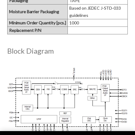
Packaging
TAPE
Based on JEDEC J‑STD‑033 
Moisture Barrier Packaging
guidelines
Minimum Order Quantity [pcs.]
1000
Replacement P/N
Block Diagram