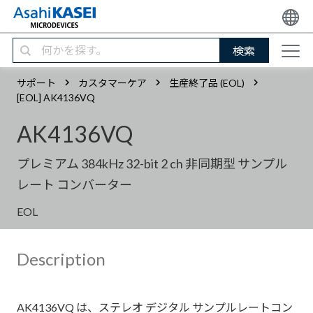
検索
サポート
カスタマーケア
生産終了品 (EOL)
[EOL] AK4136VQ
AK4136VQ
プレミアム 384kHz 32-bit 2 ch 非同期型 サンプル
レート コンバーター
EOL
Description
AK4136VQ は、ステレオ デジタル サンプルレートコン