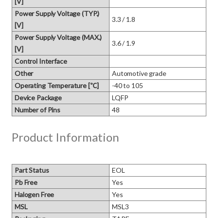
[V]
Power Supply Voltage (TYP.)
3.3 / 1.8
[V]
Power Supply Voltage (MAX.)
3.6 / 1.9
[V]
Control Interface
Other
Automotive grade
Operating Temperature [℃]
-40 to 105
Device Package
LQFP
Number of Pins
48
Product Information
Part Status
EOL
Pb Free
Yes
Halogen Free
Yes
MSL
MSL3