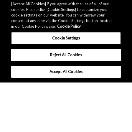
[Accept All Cookies] if you agree with the use of all of our
cookies. Please click [Cookie Settings] to customize your
cookie settings on our website. You can withdraw your
consent at any time via the Cookie Settings button located
in our Cookie Policy page.
Cookie Policy
Cookie Settings
Reject All Cookies
Accept All Cookies
日本 - 日本語
|
|
ご利用条件
データ保護について
サイトマップ
Copyright © Asahi Kasei Microdevices Corporation. All rights