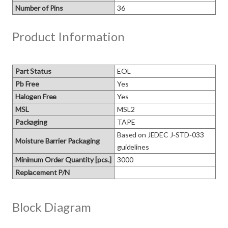
Number of Pins
36
Product Information
Part Status
EOL
Pb Free
Yes
Halogen Free
Yes
MSL
MSL2
Packaging
TAPE
Based on JEDEC J‑STD‑033 
Moisture Barrier Packaging
guidelines
Minimum Order Quantity [pcs.]
3000
Replacement P/N
Block Diagram