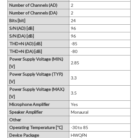
Number of Channels (AD)
2
Number of Channels (DA)
2
Bits [bit]
24
S/N (AD) [dB]
96
S/N (DA) [dB]
96
THD+N (AD) [dB]
-85
THD+N (DA) [dB]
-80
Power Supply Voltage (MIN.)
2.85
[V]
Power Supply Voltage (TYP.)
3.3
[V]
Power Supply Voltage (MAX.)
3.5
[V]
Microphone Amplifier
Yes
Speaker Amplifier
Monaural
Other
Operating Temperature [℃]
-30 to 85
Device Package
HWQFN