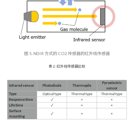
图 5. NDIR 方式的 CO2 传感器的红外线传感器
表 2. 红外线传感器比较
Pyroelectric
Infrared sensor
Photodiode
Thermopile
sensor
Type
Optical type
Thermal type
Thermal type
Response time
✓​
×
×
Life time
✓​
×
×
Surface
✓​
×
×
mounting