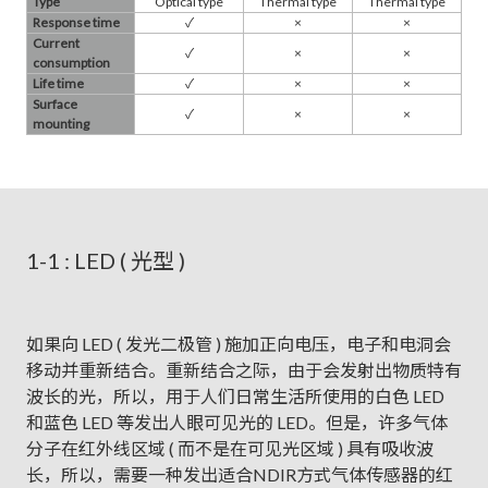
Type
Optical type
Thermal type
Thermal type
Response time
✓​
×
×
Current
✓​
×
×
consumption
Life time
✓​
×
×
Surface
✓​
×
×
mounting
1-1 : LED ( 光型 )
如果向 LED ( 发光二极管 ) 施加正向电压，电子和电洞会
移动并重新结合。重新结合之际，由于会发射出物质特有
波长的光，所以，用于人们日常生活所使用的白色 LED
和蓝色 LED 等发出人眼可见光的 LED。但是，许多气体
分子在红外线区域 ( 而不是在可见光区域 ) 具有吸收波
长，所以，需要一种发出适合NDIR方式气体传感器的红