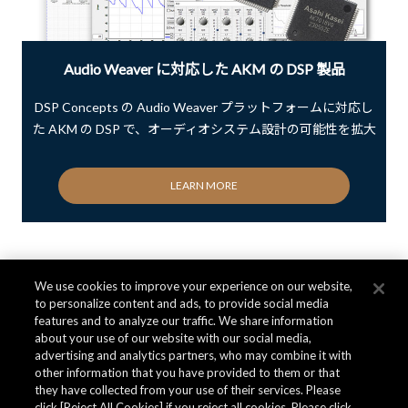
Audio Weaver に対応した AKM の DSP 製品
DSP Concepts の Audio Weaver プラットフォームに対応し
た AKM の DSP で、オーディオシステム設計の可能性を拡大
LEARN MORE
We use cookies to improve your experience on our website,
「オーディオ&ボイスDSP」に関するお
to personalize content and ads, to provide social media
features and to analyze our traffic. We share information
問い合わせ
about your use of our website with our social media,
advertising and analytics partners, who may combine it with
other information that you have provided to them or that
they have collected from your use of their services. Please
製品やサンプル、評価ボードの見積り、購入、販売代理
click [Reject All Cookies] if you reject all cookies. Please click