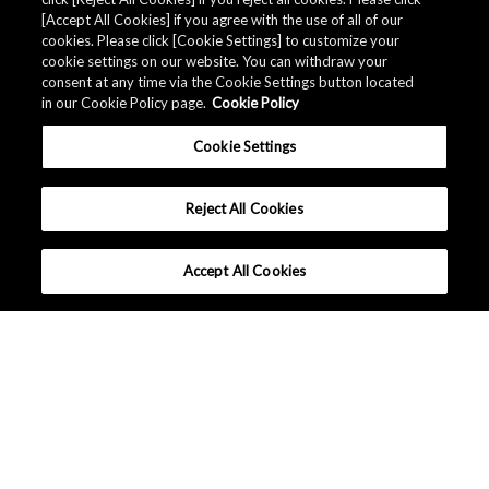
店の紹介、製品仕様や技術内容、製品に関する資料、技
[Accept All Cookies] if you agree with the use of all of our
術的な質問、環境基準適合など専用フォームに必要事項
cookies. Please click [Cookie Settings] to customize your
を記入の上、送信してください。
cookie settings on our website. You can withdraw your
consent at any time via the Cookie Settings button located
in our Cookie Policy page.
Cookie Policy
Concact AKM
Cookie Settings
Reject All Cookies
Accept All Cookies
日本 - 日本語
|
|
ご利用条件
データ保護について
サイトマップ