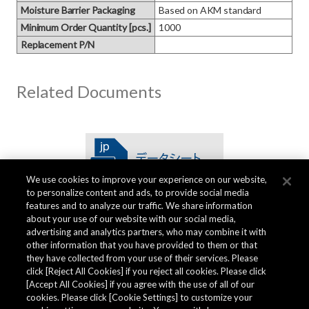
Moisture Barrier Packaging
Based on AKM standard
Minimum Order Quantity [pcs.]
1000
Replacement P/N
Related Documents
We use cookies to improve your experience on our website,
to personalize content and ads, to provide social media
features and to analyze our traffic. We share information
about your use of our website with our social media,
advertising and analytics partners, who may combine it with
other information that you have provided to them or that
品質データ
they have collected from your use of their services. Please
click [Reject All Cookies] if you reject all cookies. Please click
[Accept All Cookies] if you agree with the use of all of our
cookies. Please click [Cookie Settings] to customize your