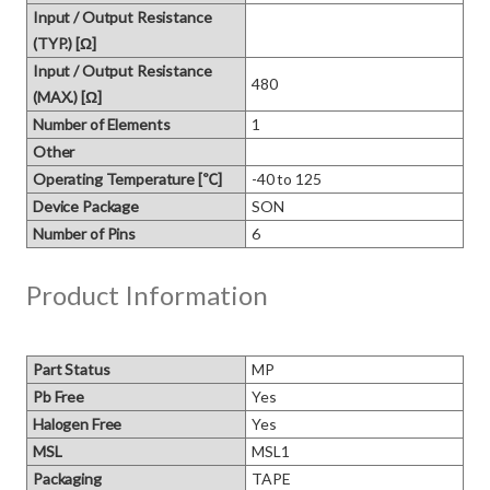
Input / Output Resistance
(TYP.) [Ω]
Input / Output Resistance
480
(MAX.) [Ω]
Number of Elements
1
Other
Operating Temperature [℃]
-40 to 125
Device Package
SON
Number of Pins
6
Product Information
Part Status
MP
Pb Free
Yes
Halogen Free
Yes
MSL
MSL1
Packaging
TAPE