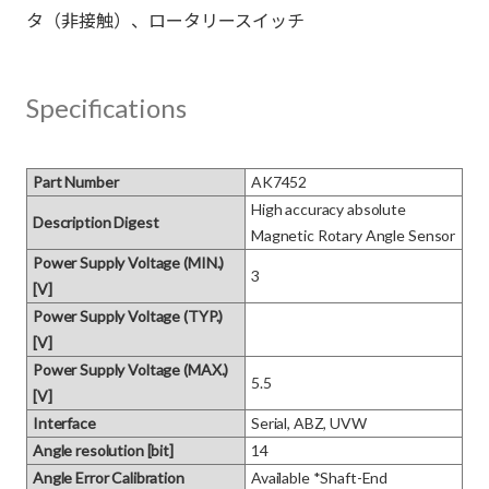
Specifications
Part Number
AK7452
High accuracy absolute 
Description Digest
Magnetic Rotary Angle Sensor
Power Supply Voltage (MIN.)
3
[V]
Power Supply Voltage (TYP.)
[V]
Power Supply Voltage (MAX.)
5.5
[V]
Interface
Serial, ABZ, UVW
Angle resolution [bit]
14
Angle Error Calibration
Available *Shaft-End