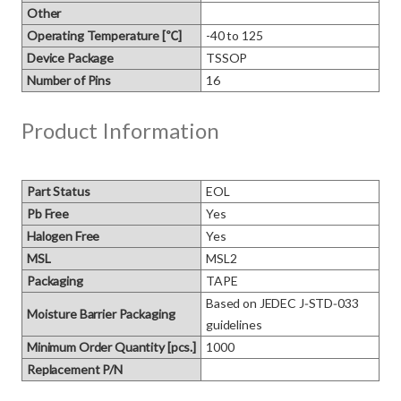
Other
Operating Temperature [℃]
-40 to 125
Device Package
TSSOP
Number of Pins
16
Product Information
Part Status
EOL
Pb Free
Yes
Halogen Free
Yes
MSL
MSL2
Packaging
TAPE
Based on JEDEC J‑STD‑033 
Moisture Barrier Packaging
guidelines
Minimum Order Quantity [pcs.]
1000
Replacement P/N