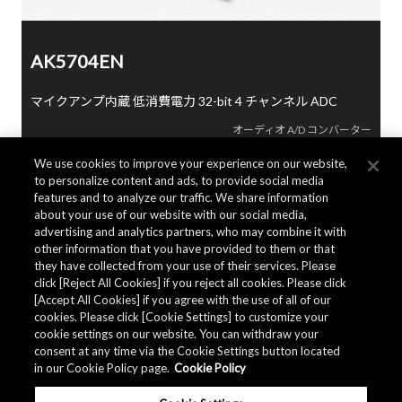
AK5704EN
マイクアンプ内蔵 低消費電力 32-bit 4 チャンネル ADC
オーディオ A/D コンバーター
We use cookies to improve your experience on our website,
to personalize content and ads, to provide social media
features and to analyze our traffic. We share information
about your use of our website with our social media,
advertising and analytics partners, who may combine it with
other information that you have provided to them or that
they have collected from your use of their services. Please
click [Reject All Cookies] if you reject all cookies. Please click
[Accept All Cookies] if you agree with the use of all of our
cookies. Please click [Cookie Settings] to customize your
cookie settings on our website. You can withdraw your
consent at any time via the Cookie Settings button located
in our Cookie Policy page.
Cookie Policy