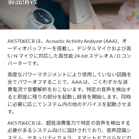
製品情報
AK5706ECB は、Acoustic Activity Analyzer (AAA)、オ
ーディオバッファーを搭載し、デジタルマイクおよび高
S / N マイクに対応した高性能 24-bit ステレオ A / D コン
バーターです。
高度なパワーマネジメントにより使用していない回路を
全てパワーオフすることで、AAA は、ごくわずかな消
費電流で音響解析をおこないます。特定の音声を検出す
ると即座に残りの部分を起動し録音を開始します。同時
に必要に応じてシステム内の他のデバイスを起動させま
す。
AK5706ECB は、超低消費電力で特定の音声を検出する
必要があるシステム向けに設計されており、音声認識シ
ステム、セキュリティカメラ、スマートドアベルなどの