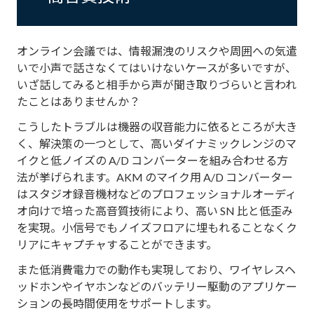
オンライン会議では、情報漏洩のリスクや周囲への気遣
いで小声で話さなくてはいけないケースが多いですが、
いざ話してみると相手から声が聞き取りづらいと言われ
たことはありませんか？
こうしたトラブルは機器の収音能力に依るところが大き
く、解決策の一つとして、高いダイナミックレンジのマ
イクと低ノイズの A/D コンバーターを組み合わせる方
法が挙げられます。AKM のマイク用 A/D コンバーター
はスタジオ録音機材などのプロフェッショナルオーディ
オ向けで培った高音質技術により、高い SN 比と低歪み
を実現。小信号でもノイズフロアに埋もれることなくク
リアにキャプチャすることができます。
また低消費電力での動作も実現しており、ワイヤレスヘ
ッドホンやイヤホンなどのバッテリー駆動のアプリケー
ションの長時間使用をサポートします。