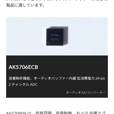
製品に適しています。
AK5706ECB
音響解析機能、オーディオバッファー内蔵 低消費電力 24-bit
2 チャンネル ADC
オーディオ A/D コンバーター
AK5704EN は、音声認識、音声制御、および 会議アプ