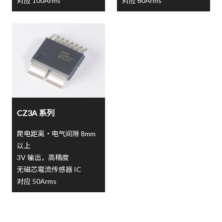
对应 100Arms
对应 60Arms
CZ3A 系列
爬电距离・电气间隙 8mm
以上
3V 输出，高精度
无磁芯電流传感器 IC
对应 50Arms