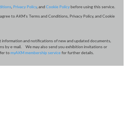
itions
,
Privacy Policy
, and
Cookie Policy
before using this service.
agree to AKM’s Terms and Conditions, Privacy Policy, and Cookie
ct information and notifications of new and updated documents,
ons by e-mail. We may also send you exhibition invitations or
fer to
myAKM membership service
for further details.