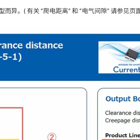
。( 有关 “爬电距离” 和 “电气间隙” 请参见页