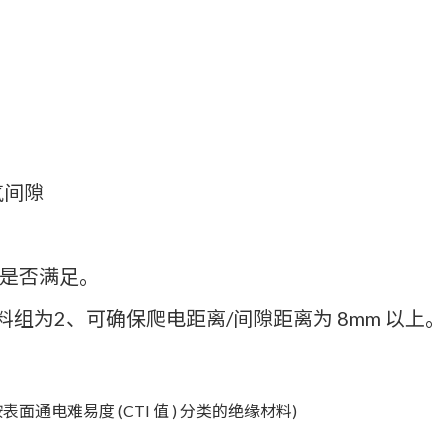
气间隙
能是否满足。
 ) 材料组为2、可确保爬电距离/间隙距离为 8mm 以上。
面通电难易度 (CTI 值 ) 分类的绝缘材料)