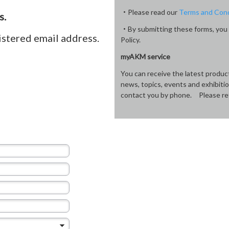
・Please read our
Terms and Cond
s.
・By submitting these forms, you 
istered email address.
Policy.
myAKM service
You can receive the latest produ
news, topics, events and exhibiti
contact you by phone. Please re