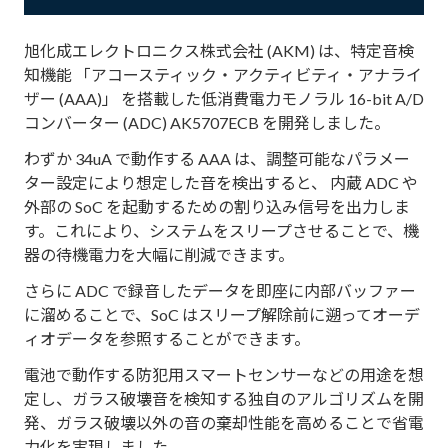
旭化成エレクトロニクス株式会社 (AKM) は、特定音検
知機能 「アコースティック・アクティビティ・アナライ
ザー (AAA)」 を搭載した低消費電力モノラル 16-bit A/D
コンバーター (ADC) AK5707ECB を開発しました。
わずか 34uA で動作する AAA は、調整可能なパラメー
ター設定により想定した音を検出すると、 内蔵 ADC や
外部の SoC を起動するための割り込み信号を出力しま
す。これにより、システムをスリープさせることで、機
器の待機電力を大幅に削減できます。
さらに ADC で録音したデータを即座に内部バッファー
に溜めることで、SoC はスリープ解除前に遡ってオーデ
ィオデータを参照することができます。
電池で動作する防犯用スマートセンサーなどの用途を想
定し、ガラス破壊音を検知する独自のアルゴリズムを開
発、ガラス破壊以外の音の棄却性能を高めることで省電
力化を実現しました。