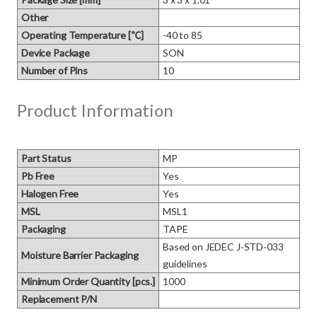
Other
Operating Temperature [℃]
-40 to 85
Device Package
SON
Number of Pins
10
Product Information
Part Status
MP
Pb Free
Yes
Halogen Free
Yes
MSL
MSL1
Packaging
TAPE
Based on JEDEC J‑STD‑033 
Moisture Barrier Packaging
guidelines
Minimum Order Quantity [pcs.]
1000
Replacement P/N