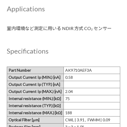
Applications
Specifications
Part Number
AK9710AEF3A
Output Current Ip (MIN.) [nA]
0.58
Output Current Ip (TYP.) [nA]
Output Current Ip (MAX.) [nA]
2.04
Internal resistance (MIN.) [kΩ]
75
Internal resistance (TYP.) [kΩ]
Internal resistance (MAX.) [kΩ]
188
Optical Filter [μm]
CWL | 3.91 ,  FWHM | 0.09
Package Size [mm]
3 x 3 x 1.01