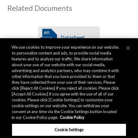
Related Documents
We use cookies to improve your experience on our website,
to personalize content and ads, to provide social media
features and to analyze our traffic. We share information
about your use of our website with our social media,
advertising and analytics partners, who may combine it with
other information that you have provided to them or that
品質データ
they have collected from your use of their services. Please
click [Reject All Cookies] if you reject all cookies. Please click
[Accept All Cookies] if you agree with the use of all of our
cookies. Please click [Cookie Settings] to customize your
AKM グループでは
品質データ
を用意しています。
cookie settings on our website. You can withdraw your
consent at any time via the Cookie Settings button located
in our Cookie Policy page.
Cookie Policy
ダウンロード
Cookie Settings