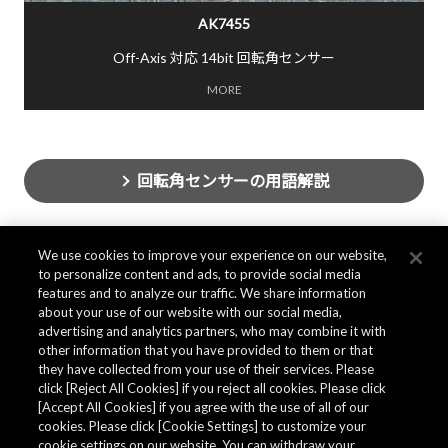
AK7455
Off-Axis 対応 14bit 回転角センサー
MORE
回転角センサーの用語解説
We use cookies to improve your experience on our website,
to personalize content and ads, to provide social media
features and to analyze our traffic. We share information
about your use of our website with our social media,
advertising and analytics partners, who may combine it with
other information that you have provided to them or that
they have collected from your use of their services. Please
click [Reject All Cookies] if you reject all cookies. Please click
[Accept All Cookies] if you agree with the use of all of our
cookies. Please click [Cookie Settings] to customize your
cookie settings on our website. You can withdraw your