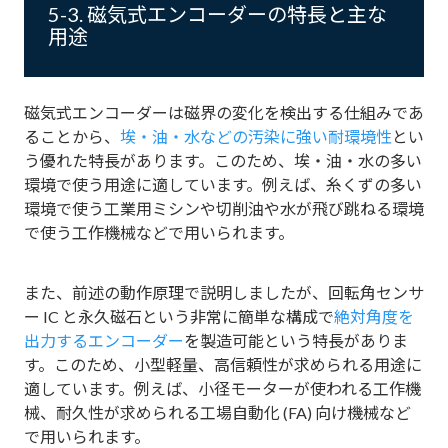
5-3. 磁気式エンコーダーの特長と主な
用途
磁気式エンコーダーは磁界の変化を検出する仕組みであ
ることから、
埃・油・水などの汚染に強い耐環境性
とい
う優れた特長があります。このため、埃・油・水の多い
環境で使う用途に適しています。例えば、糸くずの多い
環境で使う工業用ミシンや切削油や水が飛び跳ねる環境
で使う工作機械などで用いられます。
また、前述の動作原理で説明しましたが、回転角センサ
ー IC と永久磁石という非常に簡単な構成で
絶対角度を
出力するエンコーダー
を製造可能という特長がありま
す。このため、小型軽量、高信頼性が求められる用途に
適しています。例えば、小径モーターが使われる工作機
械、耐久性が求められる工場自動化 (FA) 向け機械など
で用いられます。