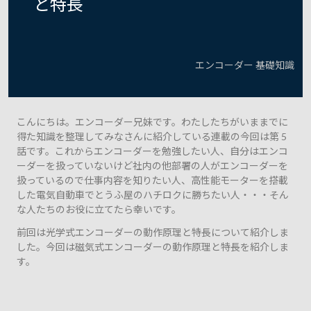
と特長
エンコーダー 基礎知識
こんにちは。エンコーダー兄妹です。わたしたちがいままでに
得た知識を整理してみなさんに紹介している連載の今回は第 5
話です。これからエンコーダーを勉強したい人、自分はエンコ
ーダーを扱っていないけど社内の他部署の人がエンコーダーを
扱っているので仕事内容を知りたい人、高性能モーターを搭載
した電気自動車でとうふ屋のハチロクに勝ちたい人・・・そん
な人たちのお役に立てたら幸いです。
前回は光学式エンコーダーの動作原理と特長について紹介しま
した。今回は磁気式エンコーダーの動作原理と特長を紹介しま
す。