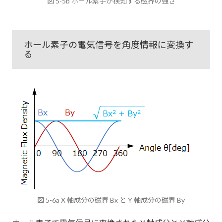
図 5-5b ホール素子が検知する磁界の強さ
ホール素子の電気信号を角度情報に変換す
る
図 5-6a X 軸成分の磁界 Bx と Y 軸成分の磁界 By