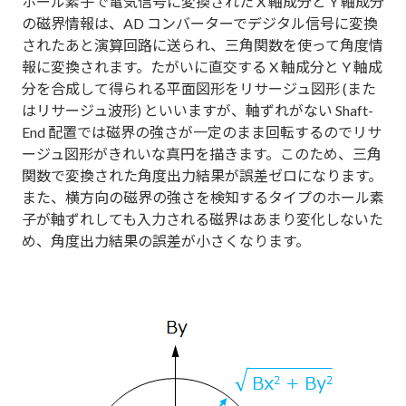
ホール素子で電気信号に変換された X 軸成分と Y 軸成分
の磁界情報は、AD コンバーターでデジタル信号に変換
されたあと演算回路に送られ、三角関数を使って角度情
報に変換されます。たがいに直交する X 軸成分と Y 軸成
分を合成して得られる平面図形をリサージュ図形 (また
はリサージュ波形) といいますが、軸ずれがない Shaft-
End 配置では磁界の強さが一定のまま回転するのでリサ
ージュ図形がきれいな真円を描きます。このため、三角
関数で変換された角度出力結果が誤差ゼロになります。
また、横方向の磁界の強さを検知するタイプのホール素
子が軸ずれしても入力される磁界はあまり変化しないた
め、角度出力結果の誤差が小さくなります。