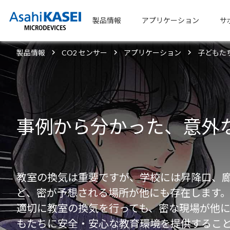
製品情報
アプリケーション
サ
製品情報
CO2 センサー
アプリケーション
子どもた
事例から分かった、意外
教室の換気は重要ですが、学校には昇降口、
ど、密が予想される場所が他にも存在します
適切に教室の換気を行っても、密な現場が他
もたちに安全・安心な教育環境を提供するこ