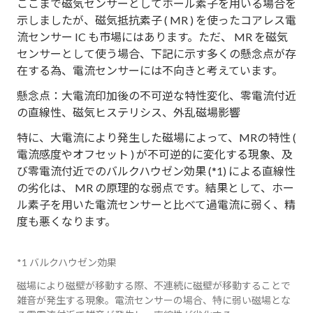
ここまで磁気センサーとしてホール素子を用いる場合を
示しましたが、磁気抵抗素子 ( MR ) を使ったコアレス電
流センサー IC も市場にはあります。ただ、 MR を磁気
センサーとして使う場合、下記に示す多くの懸念点が存
在する為、電流センサーには不向きと考えています。
懸念点：大電流印加後の不可逆な特性変化、零電流付近
の直線性、磁気ヒステリシス、外乱磁場影響
特に、大電流により発生した磁場によって、MRの特性 (
電流感度やオフセット ) が不可逆的に変化する現象、及
び零電流付近でのバルクハウゼン効果 (*1) による直線性
の劣化は、 MR の原理的な弱点です。結果として、ホー
ル素子を用いた電流センサーと比べて過電流に弱く、精
度も悪くなります。
*1 バルクハウゼン効果
磁場により磁壁が移動する際、不連続に磁壁が移動することで
雑音が発生する現象。電流センサーの場合、特に弱い磁場とな