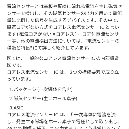
電流センサーとは基板や配線に流れる電流を主に磁気セ
ンサーで検出し、その磁気センサーの出力を用いて電流
量に比例した信号を生成するデバイスです。その中で、
磁気コアがない方式をコアレス電流センサー IC と言い
ます ( 磁気コアがない = コアレス ) 。コア付電流センサ
ー等、他の電流検出方法については、"電流センサーの
種類と特長" にて詳しく紹介しています。
図 1 は、一般的なコアレス電流センサー IC の内部構造
図です。
コアレス電流センサー IC は、 3 つの構成要素で成り立
っています。
パッケージ (一次導体を含む)
磁気センサー (主にホール素子)
ASIC
コアレス電流センサー IC は、「 一次導体に電流を流
し、発生する磁場をホール素子で電圧として取り出し、
ASIC で増幅・補正して出力する 」という非常にシンプ