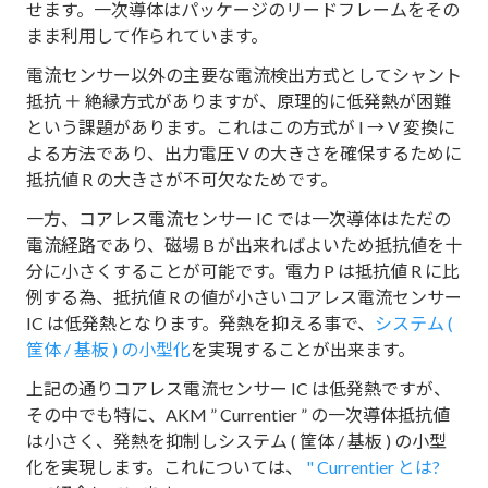
せます。一次導体はパッケージのリードフレームをその
まま利用して作られています。
電流センサー以外の主要な電流検出方式としてシャント
抵抗 ＋ 絶縁方式がありますが、原理的に低発熱が困難
という課題があります。これはこの方式が I → V 変換に
よる方法であり、出力電圧 V の大きさを確保するために
抵抗値 R の大きさが不可欠なためです。
一方、コアレス電流センサー IC では一次導体はただの
電流経路であり、磁場 B が出来ればよいため抵抗値を十
分に小さくすることが可能です。電力 P は抵抗値 R に比
例する為、抵抗値 R の値が小さいコアレス電流センサー
IC は低発熱となります。発熱を抑える事で、
システム (
筐体 / 基板 ) の小型化
を実現することが出来ます。
上記の通りコアレス電流センサー IC は低発熱ですが、
その中でも特に、AKM ” Currentier ” の一次導体抵抗値
は小さく、発熱を抑制しシステム ( 筐体 / 基板 ) の小型
化を実現します。これについては、
" Currentier とは?